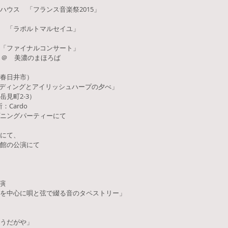
ウス 「フランス音楽祭2015」
 「ラポルトマルセイユ」
）「ファイナルコンサート」
」＠ 美濃のまほろば
春日井市）
ーディングとアイリッシュハープの夕べ」
見町2-3）
：Cardo
ニングパーティーにて
にて、
館の公演にて
時開演
を中心に唄と弦で綴る音のタペストリー」
うだがや」