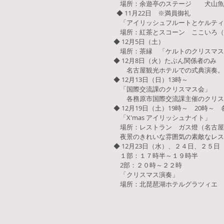
場所：余遊亭のステージ 犬山魚
◆ 11月22日 ※満員御礼
「アイリッシュフルートとケルティ
場所：紅茶とスコーン ここいろ（岐阜
◆ 12月5日（土）
場所：茶縁 「ケルトのクリスマス
◆ 12月8日（火）たぶん関係者のみ
名古屋観光ホテルでの式典演奏。
◆ 12月13日（日）13時～
「国際交流課のクリスマス会」
各務原市国際交流課主催のクリス
◆ 12月19日（土）19時～ 20時～ 
「X'mas アイリッシュナイト」
場所：レストラン ガス燈（名古屋
夜景のきれいな雰囲気の素敵なレス
◆ 12月23日（水）、２４日、２５
１部：１７時半～１９時半
2部：２０時～２２時
「クリスマス演奏」
場所：北琵琶湖ホテルグラツィエ 