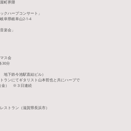
屋町界隈
ックハープコンサート」
県岐阜山2-1-4
音楽会」
マス会
各30分
 地下鉄今池駅直結ビル）
トランにてギタリスト山本哲也と共にハープで
日（金） ※３日連続
レストラン（滋賀県長浜市）