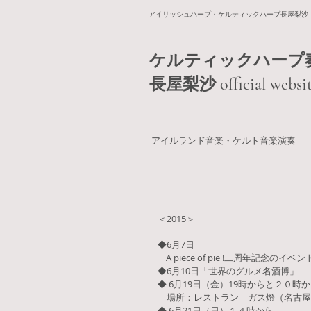
​アイリッシュハープ・ケルティックハープ長屋梨沙 Irish / Celt
ケルティックハー
長屋梨沙​
official websi
​アイルランド音楽・ケルト音楽演奏
＜2015＞
◆6月7日
A piece of pie !二周年記念のイベ
◆6月10日「世界のグルメ名酒博」
◆ 6月19日（金）19時からと２０時
場所：レストラン ガス燈（名古屋
◆ 6月21日（日）１４時から