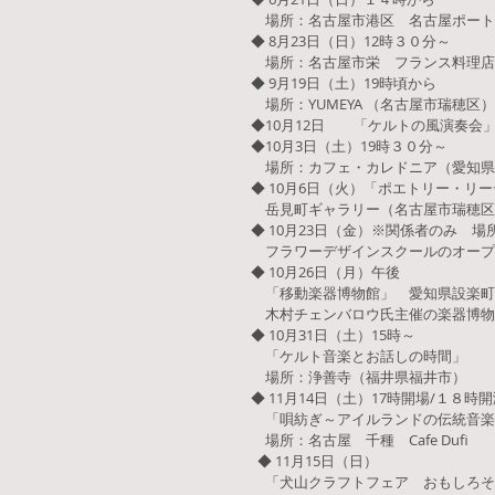
場所：名古屋市港区 名古屋ポートハ
◆ 8月23日（日）12時３０分～
場所：名古屋市栄 フランス料理店
◆ 9月19日（土）19時頃から
場所：YUMEYA （名古屋市瑞穂区
◆10月12日 「ケルトの風演奏会
◆10月3日（土）19時３０分～
場所：カフェ・カレドニア（愛知県
◆ 10月6日（火）「ポエトリー・リ
岳見町ギャラリー（名古屋市瑞穂区岳
◆ 10月23日（金）※関係者のみ 場所
フラワーデザインスクールのオープ
◆ 10月26日（月）午後
「移動楽器博物館」 愛知県設楽町
木村チェンバロウ氏主催の楽器博物
◆ 10月31日（土）15時～
「ケルト音楽とお話しの時間」
場所：浄善寺（福井県福井市）
◆ 11月14日（土）17時開場/１８
「唄紡ぎ～アイルランドの伝統音楽
場所：名古屋 千種 Cafe Dufi
◆ 11月15日（日）
「犬山クラフトフェア おもしろそ