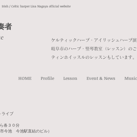
ic harper Lisa Nagaya official website
プ奏者
te
ケルティックハープ・アイリッシュハープ演
​岐阜市のハープ・竪琴教室（レッスン）の
​ティンホイッスルのレッスンもしています。
HOME
Profile
Lesson
Event & News
Music
ントライブ
から各３０分
市今池 今池駅直結のビル）